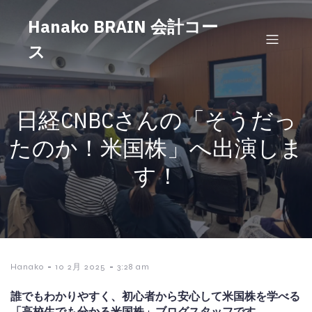
Hanako BRAIN 会計コー
ス
日経CNBCさんの「そうだっ
たのか！米国株」へ出演しま
す！
-
-
Hanako
10 2月 2025
3:28 am
誰でもわかりやすく、初心者から安心して米国株を学べる
「高校生でも分かる米国株」ブログスタッフです。