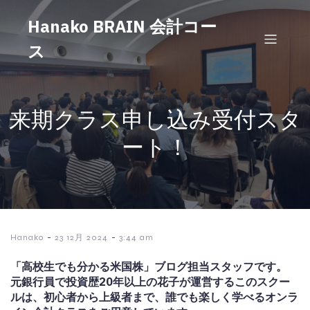
Hanako BRAIN 会計コー
ス
来期クラス申し込み受付スタ
ート！
-
-
Hanako
23 12月 2024
3:44 am
「高校生でも分かる米国株」ブログ担当スタッフです。
元銀行員で投資歴20年以上の花子が運営するこのスクー
ルは、初心者から上級者まで、誰でも楽しく学べるオンラ