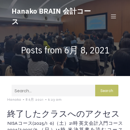
Hanako BRAIN 会計コー
ス
Posts from 6月 8, 2021
Search
-
-
Hanako
8 6月 2021
6:23 am
終了したクラスへのアクセス
NISAコース(2025/1 ~6)（土）21時 英文会計入門コース
2024/7~2025/6 （日）14時 米決算書を読むコース