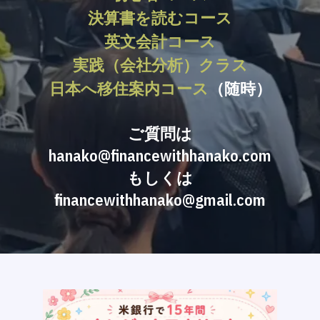
決算書を読むコース
英文会計コース
実践（会社分析）クラス
日本へ移住案内コース
（随時）
ご質問は
hanako@financewithhanako.com
もしくは
financewithhanako@gmail.com