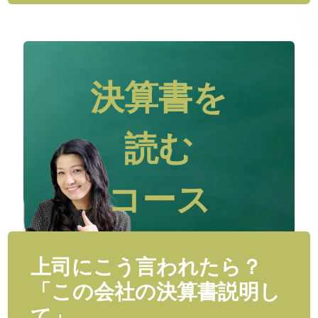
決算書を
読む
コース
上司にこう言われたら？
「この会社の決算書説明し
て」